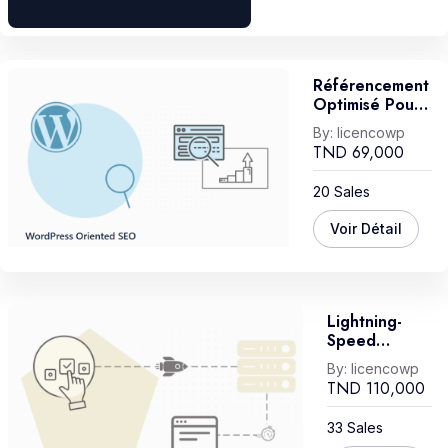
Référencement
Optimisé Pour
WordPress
By:
licencowp
TND
69,000
20 Sales
Voir Détail
Lightning-
Speed
WordPress
By:
licencowp
Setup
TND
110,000
33 Sales