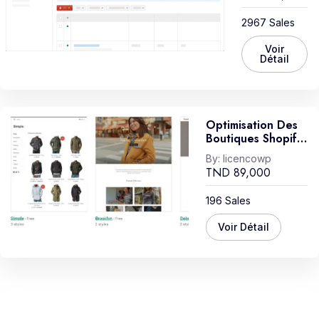
2967 Sales
Voir
Détail
Optimisation Des
Boutiques Shopify
/ Mois
By:
licencowp
TND
89,000
196 Sales
Voir Détail