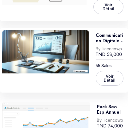
Voir
Détail
Communicati
On Digitale
Et Stratégie
By:
licencowp
Marketing /
TND
58,000
2mois
55 Sales
Voir
Détail
Pack Seo
Esp Annuel
By:
licencowp
TND
74,000